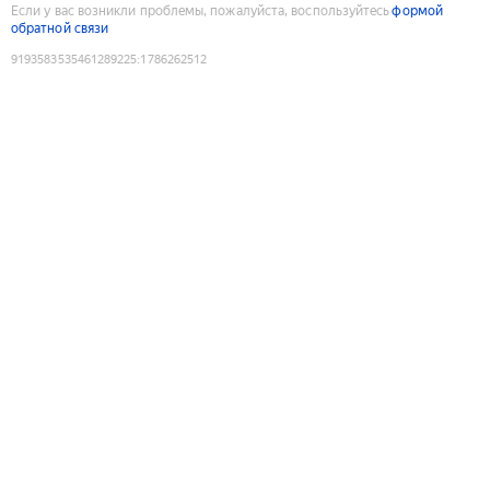
Если у вас возникли проблемы, пожалуйста, воспользуйтесь
формой
обратной связи
9193583535461289225
:
1786262512