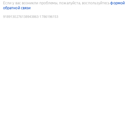
Если у вас возникли проблемы, пожалуйста, воспользуйтесь
формой
обратной связи
9189130276138943863
:
1786196153