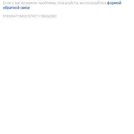
Если у вас возникли проблемы, пожалуйста, воспользуйтесь
формой
обратной связи
9193554719453157407
:
1786262082