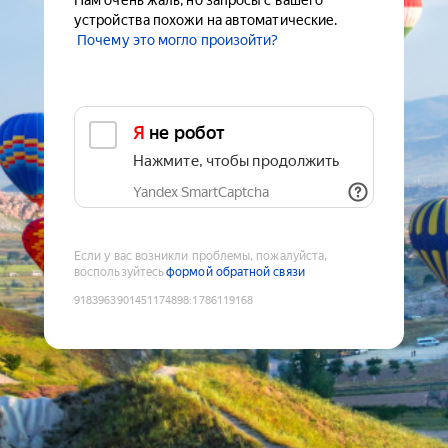
Нам очень жаль, но запросы с вашего
устройства похожи на автоматические.
Почему это могло произойти?
Я не робот
Нажмите, чтобы продолжить
Yandex SmartCaptcha
Если у вас возникли проблемы, пожалуйста,
воспользуйтесь
формой обратной связи
9183963901451174898
:
1786119168