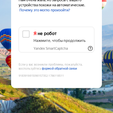
Нам очень жаль, но запросы с вашего
устройства похожи на автоматические.
Почему это могло произойти?
Я не робот
Нажмите, чтобы продолжить
Yandex SmartCaptcha
Если у вас возникли проблемы, пожалуйста,
воспользуйтесь
формой обратной связи
9183919815090157352
:
1786118511