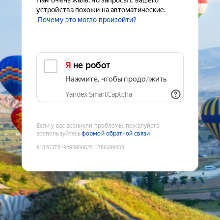
Нам очень жаль, но запросы с вашего
устройства похожи на автоматические.
Почему это могло произойти?
Я не робот
Нажмите, чтобы продолжить
Yandex SmartCaptcha
Если у вас возникли проблемы, пожалуйста,
воспользуйтесь
формой обратной связи
9182637819495900625
:
1786099408