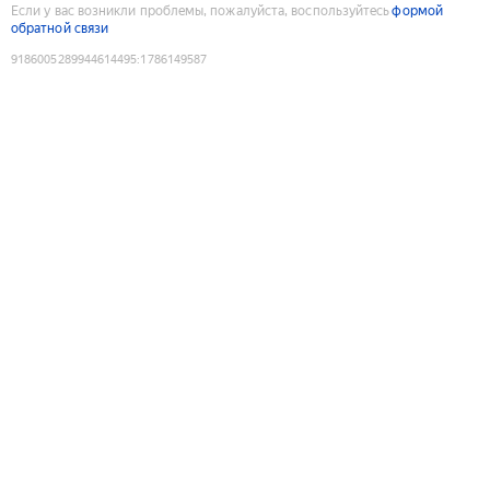
Если у вас возникли проблемы, пожалуйста, воспользуйтесь
формой
обратной связи
9186005289944614495
:
1786149587