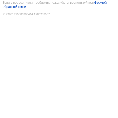
Если у вас возникли проблемы, пожалуйста, воспользуйтесь
формой
обратной связи
9192981295886390414
:
1786253537