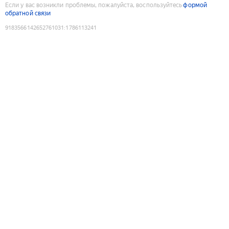
Если у вас возникли проблемы, пожалуйста, воспользуйтесь
формой
обратной связи
9183566142652761031
:
1786113241