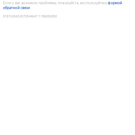
Если у вас возникли проблемы, пожалуйста, воспользуйтесь
формой
обратной связи
9181526653070544647
:
1786082850