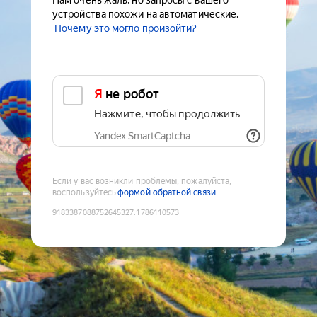
Нам очень жаль, но запросы с вашего
устройства похожи на автоматические.
Почему это могло произойти?
Я не робот
Нажмите, чтобы продолжить
Yandex SmartCaptcha
Если у вас возникли проблемы, пожалуйста,
воспользуйтесь
формой обратной связи
9183387088752645327
:
1786110573