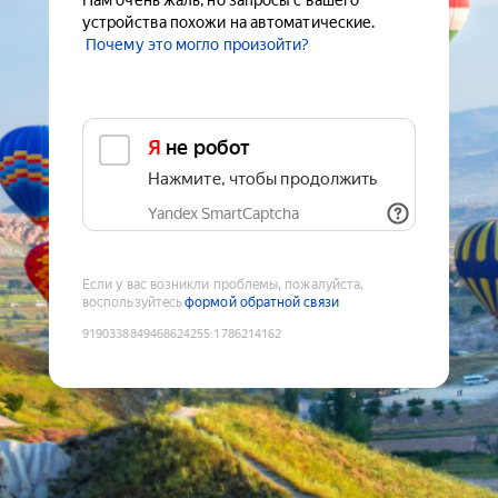
Нам очень жаль, но запросы с вашего
устройства похожи на автоматические.
Почему это могло произойти?
Я не робот
Нажмите, чтобы продолжить
Yandex SmartCaptcha
Если у вас возникли проблемы, пожалуйста,
воспользуйтесь
формой обратной связи
9190338849468624255
:
1786214162