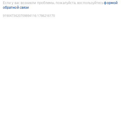
Если у вас возникли проблемы, пожалуйста, воспользуйтесь
формой
обратной связи
9190473620709894116
:
1786216170