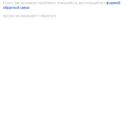
Если у вас возникли проблемы, пожалуйста, воспользуйтесь
формой
обратной связи
9202247401004254807
:
1786391613