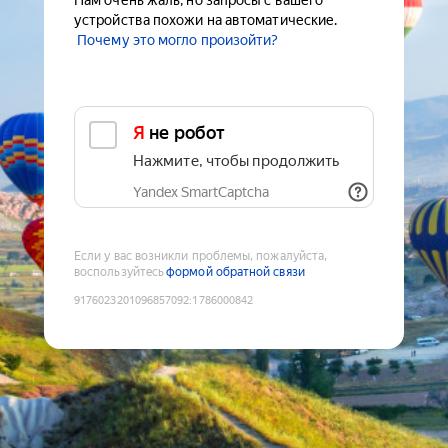
Нам очень жаль, но запросы с вашего
устройства похожи на автоматические.
Почему это могло произойти?
Я не робот
Нажмите, чтобы продолжить
Yandex SmartCaptcha
Если у вас возникли проблемы, пожалуйста,
воспользуйтесь
формой обратной связи
9176023201096857092
:
1786000842