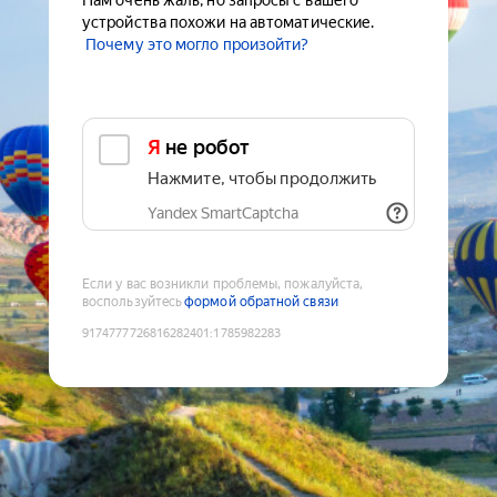
Нам очень жаль, но запросы с вашего
устройства похожи на автоматические.
Почему это могло произойти?
Я не робот
Нажмите, чтобы продолжить
Yandex SmartCaptcha
Если у вас возникли проблемы, пожалуйста,
воспользуйтесь
формой обратной связи
9174777726816282401
:
1785982283