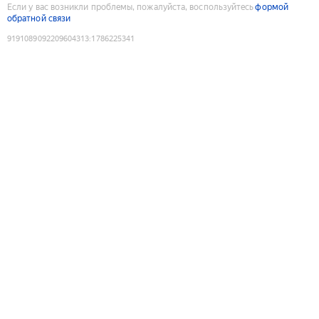
Если у вас возникли проблемы, пожалуйста, воспользуйтесь
формой
обратной связи
9191089092209604313
:
1786225341