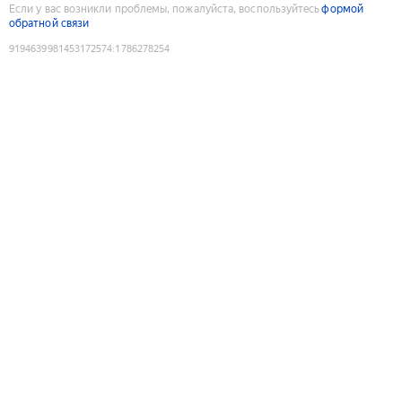
Если у вас возникли проблемы, пожалуйста, воспользуйтесь
формой
обратной связи
9194639981453172574
:
1786278254