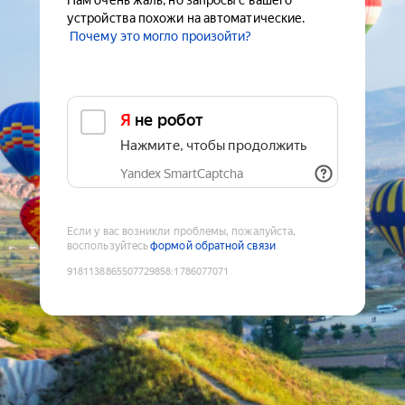
Нам очень жаль, но запросы с вашего
устройства похожи на автоматические.
Почему это могло произойти?
Я не робот
Нажмите, чтобы продолжить
Yandex SmartCaptcha
Если у вас возникли проблемы, пожалуйста,
воспользуйтесь
формой обратной связи
9181138865507729858
:
1786077071