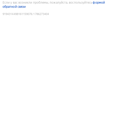
Если у вас возникли проблемы, пожалуйста, воспользуйтесь
формой
обратной связи
9194314498161159076
:
1786273404