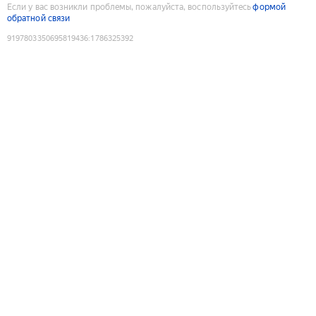
Если у вас возникли проблемы, пожалуйста, воспользуйтесь
формой
обратной связи
9197803350695819436
:
1786325392