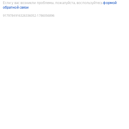
Если у вас возникли проблемы, пожалуйста, воспользуйтесь
формой
обратной связи
9179784916326336052
:
1786056896