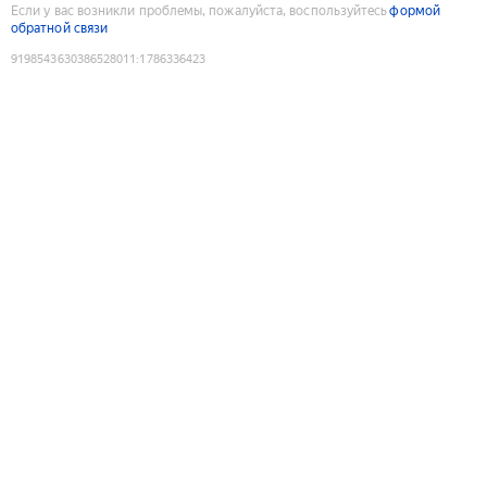
Если у вас возникли проблемы, пожалуйста, воспользуйтесь
формой
обратной связи
9198543630386528011
:
1786336423