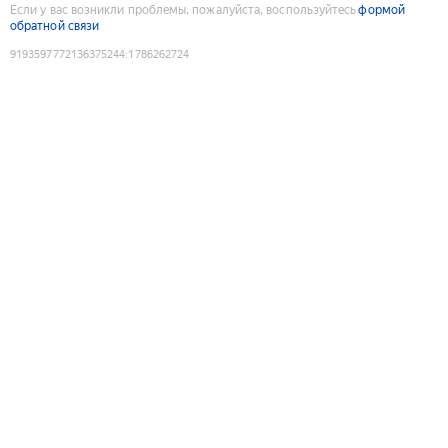
Если у вас возникли проблемы, пожалуйста, воспользуйтесь
формой
обратной связи
9193597772136375244
:
1786262724