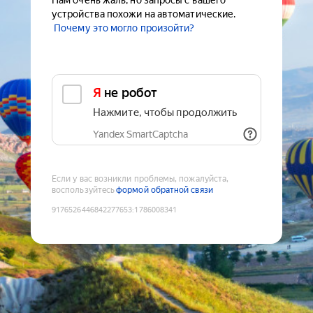
Нам очень жаль, но запросы с вашего
устройства похожи на автоматические.
Почему это могло произойти?
Я не робот
Нажмите, чтобы продолжить
Yandex SmartCaptcha
Если у вас возникли проблемы, пожалуйста,
воспользуйтесь
формой обратной связи
9176526446842277653
:
1786008341