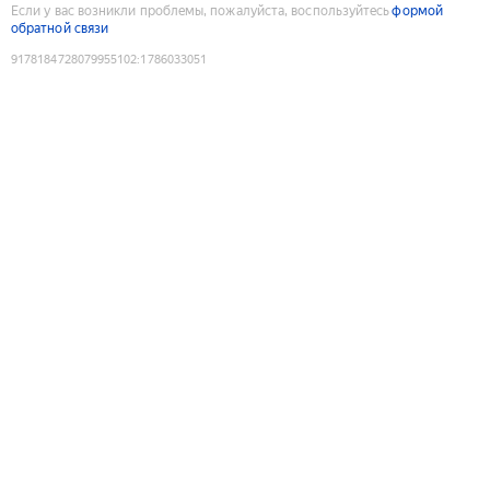
Если у вас возникли проблемы, пожалуйста, воспользуйтесь
формой
обратной связи
9178184728079955102
:
1786033051