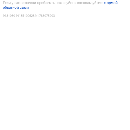
Если у вас возникли проблемы, пожалуйста, воспользуйтесь
формой
обратной связи
9181060441351026234
:
1786075903