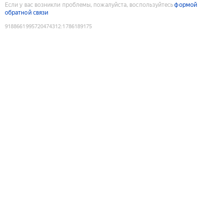
Если у вас возникли проблемы, пожалуйста, воспользуйтесь
формой
обратной связи
9188661995720474312
:
1786189175