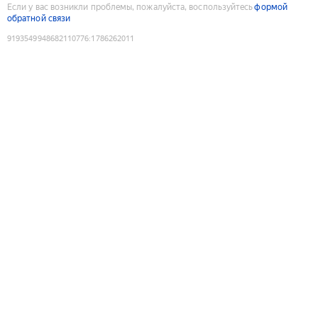
Если у вас возникли проблемы, пожалуйста, воспользуйтесь
формой
обратной связи
9193549948682110776
:
1786262011