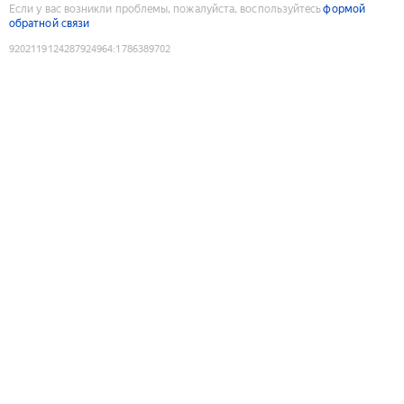
Если у вас возникли проблемы, пожалуйста, воспользуйтесь
формой
обратной связи
9202119124287924964
:
1786389702