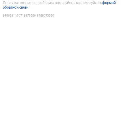
Если у вас возникли проблемы, пожалуйста, воспользуйтесь
формой
обратной связи
9180891130719178586
:
1786073380