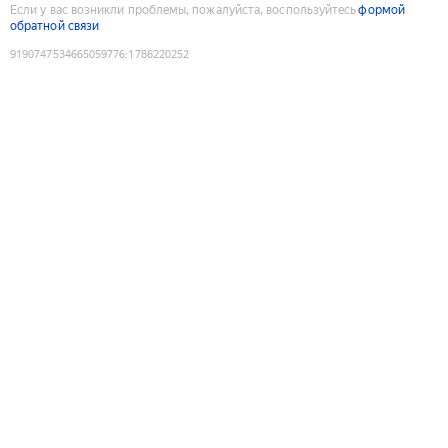
Если у вас возникли проблемы, пожалуйста, воспользуйтесь
формой
обратной связи
9190747534665059776
:
1786220252