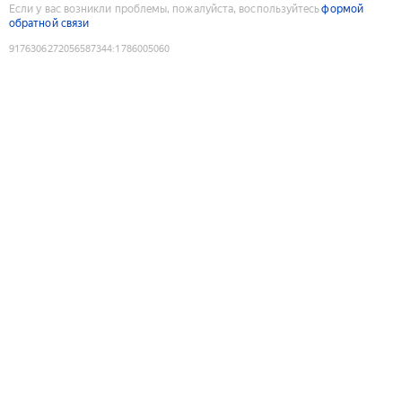
Если у вас возникли проблемы, пожалуйста, воспользуйтесь
формой
обратной связи
9176306272056587344
:
1786005060