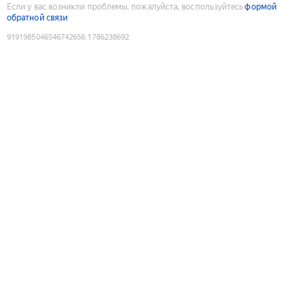
Если у вас возникли проблемы, пожалуйста, воспользуйтесь
формой
обратной связи
9191985046546742656
:
1786238692