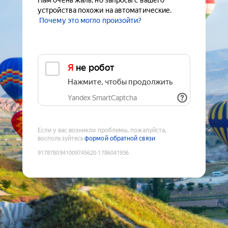
Нам очень жаль, но запросы с вашего
устройства похожи на автоматические.
Почему это могло произойти?
Я не робот
Нажмите, чтобы продолжить
Yandex SmartCaptcha
Если у вас возникли проблемы, пожалуйста,
воспользуйтесь
формой обратной связи
9178780941009745620
:
1786041936