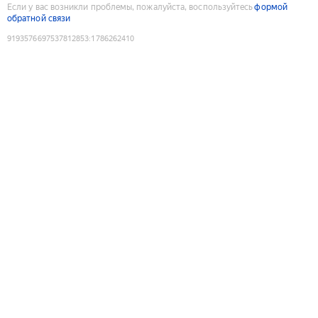
Если у вас возникли проблемы, пожалуйста, воспользуйтесь
формой
обратной связи
9193576697537812853
:
1786262410