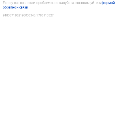
Если у вас возникли проблемы, пожалуйста, воспользуйтесь
формой
обратной связи
9183571962198036345
:
1786113327