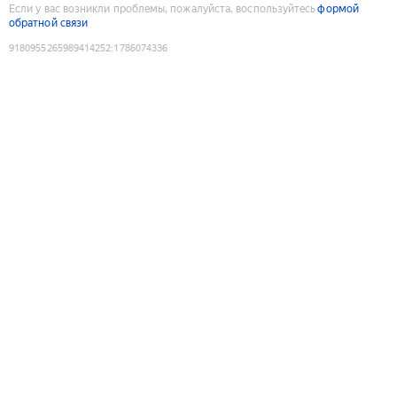
Если у вас возникли проблемы, пожалуйста, воспользуйтесь
формой
обратной связи
9180955265989414252
:
1786074336