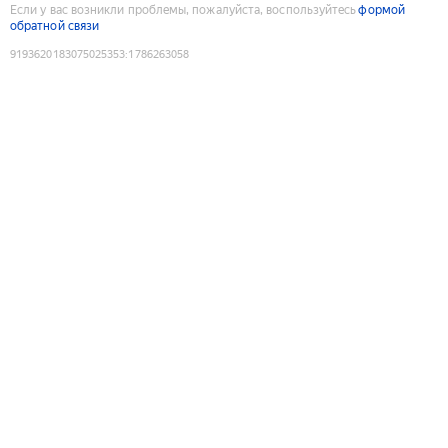
Если у вас возникли проблемы, пожалуйста, воспользуйтесь
формой
обратной связи
9193620183075025353
:
1786263058