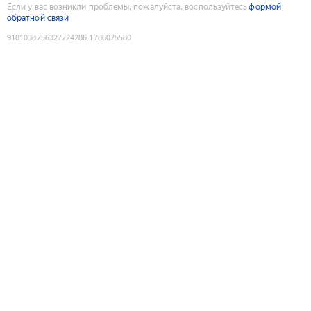
Если у вас возникли проблемы, пожалуйста, воспользуйтесь
формой
обратной связи
9181038756327724286
:
1786075580