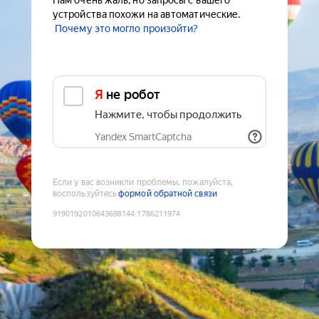
Нам очень жаль, но запросы с вашего
устройства похожи на автоматические.
Почему это могло произойти?
Я не робот
Нажмите, чтобы продолжить
Yandex SmartCaptcha
Если у вас возникли проблемы, пожалуйста,
воспользуйтесь
формой обратной связи
9190192010643698144
:
1786211974