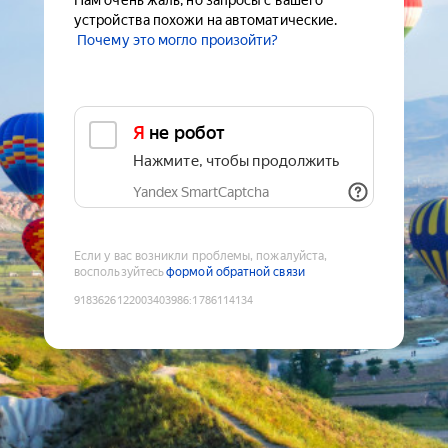
Нам очень жаль, но запросы с вашего
устройства похожи на автоматические.
Почему это могло произойти?
Я не робот
Нажмите, чтобы продолжить
Yandex SmartCaptcha
Если у вас возникли проблемы, пожалуйста,
воспользуйтесь
формой обратной связи
9183626122003403986
:
1786114134