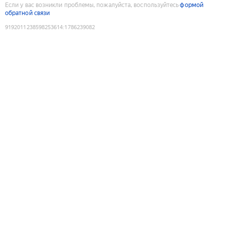
Если у вас возникли проблемы, пожалуйста, воспользуйтесь
формой
обратной связи
9192011238598253614
:
1786239082