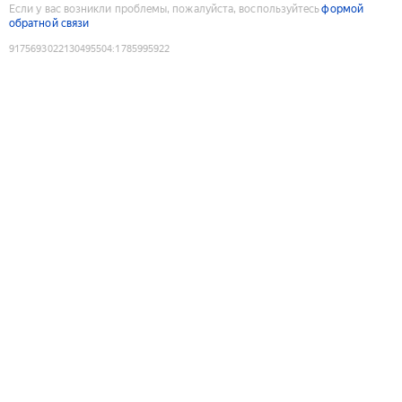
Если у вас возникли проблемы, пожалуйста, воспользуйтесь
формой
обратной связи
9175693022130495504
:
1785995922