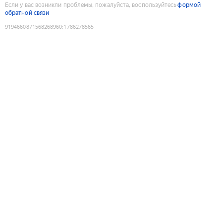
Если у вас возникли проблемы, пожалуйста, воспользуйтесь
формой
обратной связи
9194660871568268960
:
1786278565