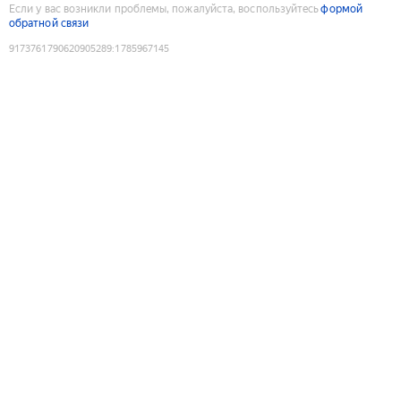
Если у вас возникли проблемы, пожалуйста, воспользуйтесь
формой
обратной связи
9173761790620905289
:
1785967145