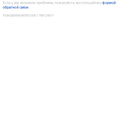
Если у вас возникли проблемы, пожалуйста, воспользуйтесь
формой
обратной связи
9184288894380561308
:
1786124011