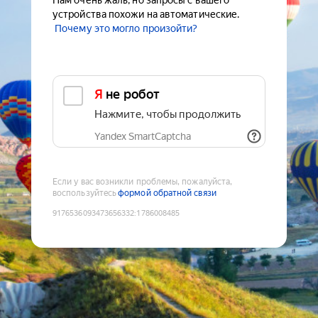
Нам очень жаль, но запросы с вашего
устройства похожи на автоматические.
Почему это могло произойти?
Я не робот
Нажмите, чтобы продолжить
Yandex SmartCaptcha
Если у вас возникли проблемы, пожалуйста,
воспользуйтесь
формой обратной связи
9176536093473656332
:
1786008485