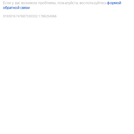
Если у вас возникли проблемы, пожалуйста, воспользуйтесь
формой
обратной связи
9193016747687330332
:
1786254066