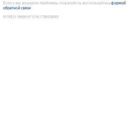
Если у вас возникли проблемы, пожалуйста, воспользуйтесь
формой
обратной связи
9178521196891671218
:
1786038065